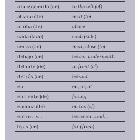
a la izquierda (de)
to the left (of)
al lado (de)
next (to)
arriba (de)
above
cada (lado)
each (side)
cerca (de)
near, close (to)
debajo (de)
below, underneath
delante (de)
in front (of)
detrás (de)
behind
en
on, in, at
enfrente (de)
facing
encima (de)
on top (of)
entre… y…
between…and…
lejos (de)
far (from)